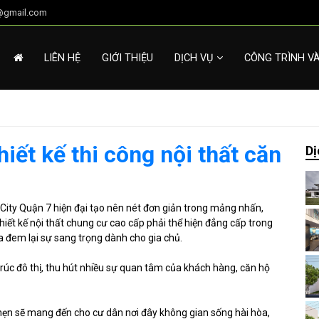
g@gmail.com
LIÊN HỆ
GIỚI THIỆU
DỊCH VỤ
CÔNG TRÌNH V
ết kế thi công nội thất căn
Dị
e City Quận 7 hiện đại tạo nên nét đơn giản trong mảng nhấn,
ết kế nội thất chung cư cao cấp phải thể hiện đẳng cấp trong
 đem lại sự sang trọng dành cho gia chủ.
trúc đô thị, thu hút nhiều sự quan tâm của khách hàng, căn hộ
a hẹn sẽ mang đến cho cư dân nơi đây không gian sống hài hòa,