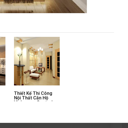
Thiết Kế Thi Công
Nội Thất Căn Hộ
a
Vinhomes Central
Park Landmark 5-
Anh Huy