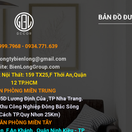
BẢN ĐỒ ĐƯ
999.7968 -
0934.771.639
 congtybienlong@gmail.com
ite
: BienLongGroup.com
 Nội Thất: 159 TX25,F Thới An,Quận
12 TP.HCM
N PHÒNG MIỀN TRUNG
5D Lương Định Của ,TP Nha Trang.
Khu Công Nghiệp Đông Bắc Sông
Cách TP.Quy Nhơn 25Km)
ĂN PHÒNG MIỀN TÂY
n ,F.An Khánh , Quận Ninh Kiều - TP