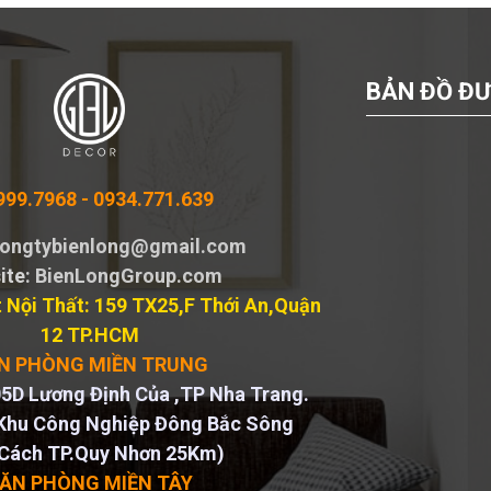
BẢN ĐỒ ĐƯ
999.7968 -
0934.771.639
 congtybienlong@gmail.com
ite
: BienLongGroup.com
 Nội Thất: 159 TX25,F Thới An,Quận
12 TP.HCM
N PHÒNG MIỀN TRUNG
5D Lương Định Của ,TP Nha Trang.
Khu Công Nghiệp Đông Bắc Sông
Cách TP.Quy Nhơn 25Km)
ĂN PHÒNG MIỀN TÂY