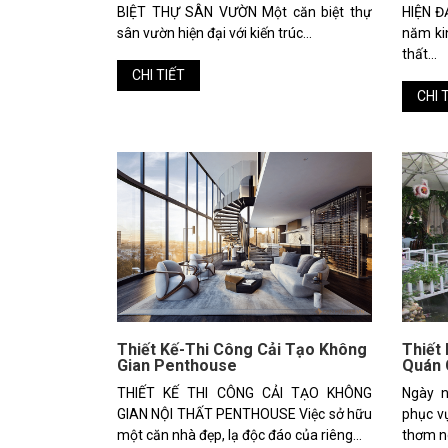
BIỆT THỰ SÂN VƯỜN Một căn biệt thự
HIỆN Đ
sân vườn hiện đại với kiến trúc...
năm kin
thất...
CHI TIẾT
CHI 
Thiết Kế-Thi Công Cải Tạo Không
Thiết
Gian Penthouse
Quán 
THIẾT KẾ THI CÔNG CẢI TẠO KHÔNG
Ngày n
GIAN NỘI THẤT PENTHOUSE Việc sở hữu
phục v
một căn nhà đẹp, lạ độc đáo của riêng...
thơm ng