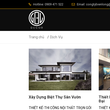
Hotline: 0909 471 522
Email: congtybienlon
Dịch Vụ
Trang chủ
Xây Dựng Biệt Thự Sân Vườn
Thiết 
Đại
THIẾT KẾ-THI CÔNG NỘI THẤT TRỌN GÓI
THIẾT 