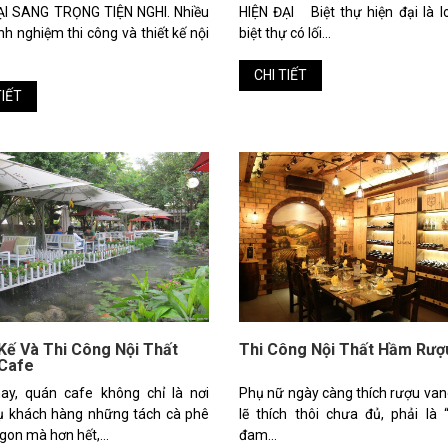
ẠI SANG TRỌNG TIỆN NGHI. Nhiều
HIỆN ĐẠI Biệt thự hiện đại là l
h nghiệm thi công và thiết kế nội
biệt thự có lối...
CHI TIẾT
TIẾT
 Kế Và Thi Công Nội Thất
Thi Công Nội Thất Hầm Rượ
Cafe
ay, quán cafe không chỉ là nơi
Phụ nữ ngày càng thích rượu van
ụ khách hàng những tách cà phê
lẽ thích thôi chưa đủ, phải là 
on mà hơn hết,...
đam...