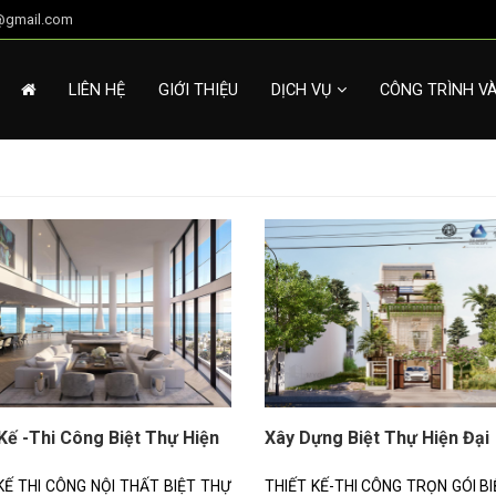
g@gmail.com
LIÊN HỆ
GIỚI THIỆU
DỊCH VỤ
CÔNG TRÌNH V
Kế -Thi Công Biệt Thự Hiện
Xây Dựng Biệt Thự Hiện Đại
KẾ THI CÔNG NỘI THẤT BIỆT THỰ
THIẾT KẾ-THI CÔNG TRỌN GÓI B