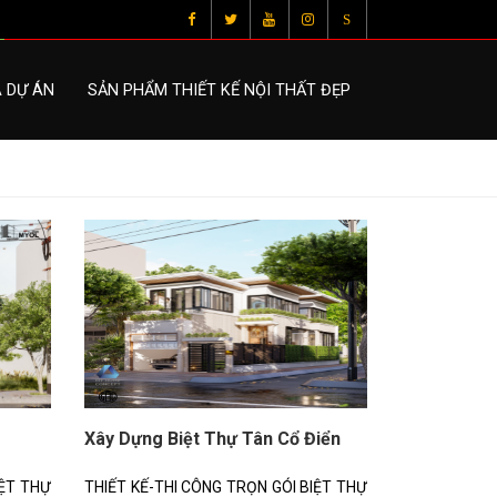
S
À DỰ ÁN
SẢN PHẨM THIẾT KẾ NỘI THẤT ĐẸP
Xây Dựng Biệt Thự Tân Cổ Điển
IỆT THỰ
THIẾT KẾ-THI CÔNG TRỌN GÓI BIỆT THỰ