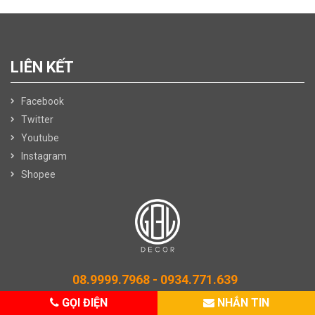
LIÊN KẾT
Facebook
Twitter
Youtube
Instagram
Shopee
08.9999.7968 -
0934.771.639
GỌI ĐIỆN
NHẮN TIN
Email: congtybienlong@gmail.com