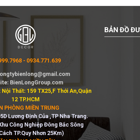
BẢN ĐỒ ĐƯ
999.7968 -
0934.771.639
 congtybienlong@gmail.com
ite
: BienLongGroup.com
 Nội Thất: 159 TX25,F Thới An,Quận
12 TP.HCM
N PHÒNG MIỀN TRUNG
5D Lương Định Của ,TP Nha Trang.
Khu Công Nghiệp Đông Bắc Sông
Cách TP.Quy Nhơn 25Km)