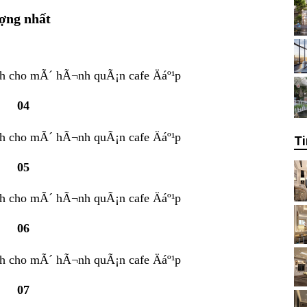
ượng nhất
04
Ti
05
06
07