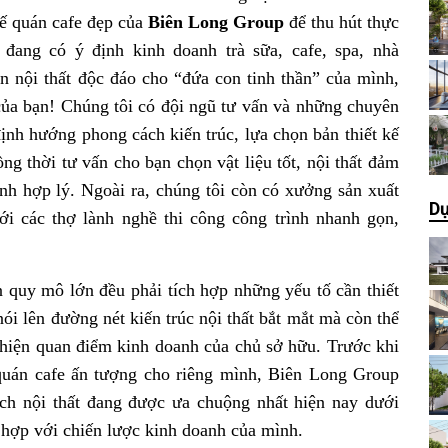
kế quán cafe đẹp của
Biên Long Group
để thu hút thực
 đang có ý định kinh doanh trà sữa, cafe, spa, nhà
 nội thất độc đáo cho “đứa con tinh thần” của mình,
 của bạn! Chúng tôi có đội ngũ tư vấn và những chuyên
định hướng phong cách kiến trúc, lựa chọn bản thiết kế
ng thời tư vấn cho bạn chọn vật liệu tốt, nội thất đảm
nh hợp lý. Ngoài ra, chúng tôi còn có xưởng sản xuất
Dự
với các thợ lành nghề thi công công trình nhanh gọn,
 quy mô lớn đều phải tích hợp những yếu tố cần thiết
ói lên đường nét kiến trúc nội thất bắt mắt mà còn thể
ể hiện quan điểm kinh doanh của chủ sở hữu. Trước khi
 quán cafe ấn tượng cho riêng mình,
Biên Long Group
h nội thất đang được ưa chuộng nhất hiện nay dưới
 hợp với chiến lược kinh doanh của mình.