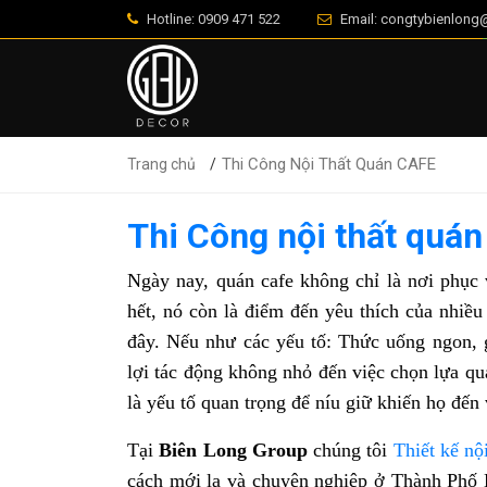
Hotline: 0909 471 522
Email: congtybienlon
Thi Công Nội Thất Quán CAFE
Trang chủ
Thi Công nội thất quán
Ngày nay, quán cafe không chỉ là nơi phụ
hết, nó còn là điểm đến yêu thích của nhiều
đây. Nếu như các yếu tố: Thức uống ngon, gi
lợi tác động không nhỏ đến việc chọn lựa quá
là yếu tố quan trọng để níu giữ khiến họ đến 
Tại
Biên Long Group
chúng tôi
Thiết kế nội
cách mới lạ và chuyên nghiệp ở Thành Phố