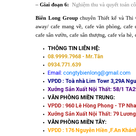
–
Giai đoạn 6:
Nghiệm thu và quyết toán cô
Biên Long Group
chuyên Thiết kế và Thi C
away/ cafe mang về, cafe văn phòng, cafe c
cafe sân vườn, cafe sân thượng, cafe vỉa hè, ca
THÔNG TIN LIÊN HỆ:
08.9999.7968
- Mr.Tân
0934.771.639
Email:
congtybienlong@gmail.com
VPDD :
Toà nhà Lim Towr 3,29A Ngu
Xưởng Sản Xuất Nội Thất: 58/1 TA2
VĂN PHÒNG MIỀN TRUNG:
VPDD : 960 Lê Hồng Phong - TP Nh
Xưởng Sản Xuất Nội Thất: 79 Lương
VĂN PHÒNG MIỀN TÂY:
VPDD : 176 Nguyễn Hiền
,F.An Khánh