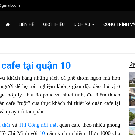
g@gmail.com
LIÊN HỆ
GIỚI THIỆU
DỊCH VỤ
CÔNG TRÌNH V
 cafe tại quận 10
Dị
c vụ khách hàng những tách cà phê thơm ngon mà hơn
 người để họ trải nghiệm không gian độc đáo thú vị ở
á hợp lý, thái độ phục vụ nhiệt tình, địa điểm thuận
n cafe “ruột” của thực khách thì thiết kế quán cafe lại
và quay trở lại quán.
 thất
và
Thi Công nội thất
quán cafe theo nhiều phong
 Hồ Chí Minh với
10
năm kinh nghiệm. Hơn 1000 chủ