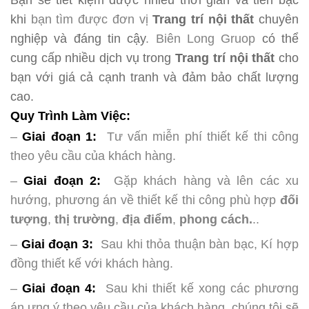
Bạn sẽ tiết kiệm được nhiều thời gian và tiền bạc
khi
bạn tìm được đơn vị
Trang trí nội thất
chuyên
nghiệp và đáng tin cậy
.
Biên Long Gruop
có thể
cung cấp nhiều dịch vụ trong
Trang trí nội thất
cho
bạn với giá cả cạnh tranh và đảm bảo chất lượng
cao.
Quy Trình Làm Việc:
–
Giai đoạn 1:
Tư vấn miễn phí thiết kế thi công
theo yêu cầu của khách hàng.
–
Giai đoạn 2:
Gặp khách hàng và lên các xu
hướng, phương án về thiết kế thi công phù hợp
đối
tượng
,
thị trường
,
địa điểm
,
phong cách.
..
–
Giai đoạn 3:
Sau khi thỏa thuận bàn bạc, Kí hợp
đồng thiết kế với khách hàng.
–
Giai đoạn 4:
Sau khi thiết kế xong các phương
án ưng ý theo yêu cầu của khách hàng, chúng tôi sẽ