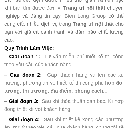
Bạn sẽ tiết kiệm được nhiều thời gian và tiền bạc
khi
bạn tìm được đơn vị
Trang trí nội thất
chuyên
nghiệp và đáng tin cậy
.
Biên Long Gruop
có thể
cung cấp nhiều dịch vụ trong
Trang trí nội thất
cho
bạn với giá cả cạnh tranh và đảm bảo chất lượng
cao.
Quy Trình Làm Việc:
–
Giai đoạn 1:
Tư vấn miễn phí thiết kế thi công
theo yêu cầu của khách hàng.
–
Giai đoạn 2:
Gặp khách hàng và lên các xu
hướng, phương án về thiết kế thi công phù hợp
đối
tượng
,
thị trường
,
địa điểm
,
phong cách.
..
–
Giai đoạn 3:
Sau khi thỏa thuận bàn bạc, Kí hợp
đồng thiết kế với khách hàng.
–
Giai đoạn 4:
Sau khi thiết kế xong các phương
án ưng ý theo yêu cầu của khách hàng, chúng tôi sẽ