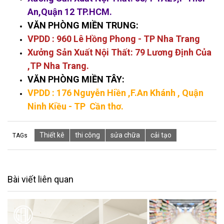
An,Quận 12 TP.HCM.
VĂN PHÒNG MIỀN TRUNG:
VPDD : 960 Lê Hồng Phong - TP Nha Trang
Xưởng Sản Xuất Nội Thất: 79 Lương Định Của
,TP Nha Trang.
VĂN PHÒNG MIỀN TÂY:
VPDD : 176 Nguyễn Hiền
,F.An Khánh , Quận
Ninh Kiều - TP Cần thơ.
Thiết kê
thi công
sửa chữa
cải tạo
TAGs
Bài viết liên quan