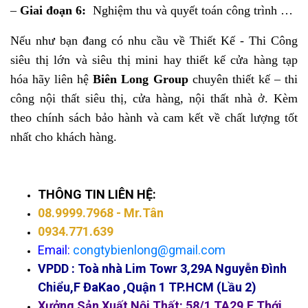
–
Giai đoạn 6:
Nghiệm thu và quyết toán công trình …
Nếu như bạn đang có nhu cầu về Thiết Kế - Thi Công
siêu thị lớn và siêu thị mini hay thiết kế cửa hàng tạp
hóa hãy liên hệ
Biên Long Group
chuyên thiết kế – thi
công nội thất siêu thị, cửa hàng, nội thất nhà ở. Kèm
theo chính sách bảo hành và cam kết về chất lượng tốt
nhất cho khách hàng.
THÔNG TIN LIÊN HỆ:
08.9999.7968
- Mr.Tân
0934.771.639
Email:
congtybienlong@gmail.com
VPDD :
Toà nhà Lim Towr 3,29A Nguyễn Đình
Chiểu,F ĐaKao ,Quận 1 TP.HCM (Lầu 2)
Xưởng Sản Xuất Nội Thất: 58/1 TA29,F Thới