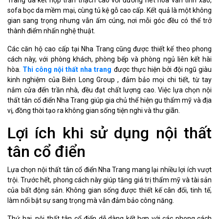
Trang đã kết hợp trần thạch cao với đường nét hoa văn tinh xảo,
sofa bọc da mềm mại, cùng tủ kệ gỗ cao cấp. Kết quả là một không
gian sang trọng nhưng vẫn ấm cúng, nơi mỗi góc đều có thể trở
thành điểm nhấn nghệ thuật.
Các căn hộ cao cấp tại Nha Trang cũng được thiết kế theo phong
cách này, với phòng khách, phòng bếp và phòng ngủ liên kết hài
hòa.
Thi công nội thất nha trang
được thực hiện bởi đội ngũ giàu
kinh nghiệm của Biên Long Group , đảm bảo mọi chi tiết, từ tay
nắm cửa đến trần nhà, đều đạt chất lượng cao. Việc lựa chọn nội
thất tân cổ điển Nha Trang giúp gia chủ thể hiện gu thẩm mỹ và địa
vị, đồng thời tạo ra không gian sống tiện nghi và thư giãn.
Lợi ích khi sử dụng nội thất
tân cổ điển
Lựa chọn nội thất tân cổ điển Nha Trang mang lại nhiều lợi ích vượt
trội. Trước hết, phong cách này giúp tăng giá trị thẩm mỹ và tài sản
của bất động sản. Không gian sống được thiết kế cân đối, tinh tế,
làm nổi bật sự sang trọng mà vẫn đảm bảo công năng.
Thứ hai, nội thất tân cổ điển dễ dàng kết hợp với các phong cách