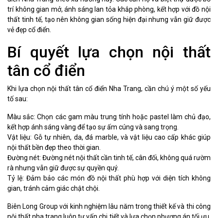
trí không gian mở, ánh sáng lan tỏa khắp phòng, kết hợp với đồ nội
thất tinh tế, tạo nên không gian sống hiện đại nhưng vẫn giữ được
vẻ đẹp cổ điển.
Bí quyết lựa chọn nội thất
tân cổ điển
Khi lựa chọn nội thất tân cổ điển Nha Trang, cần chú ý một số yếu
tố sau:
Màu sắc: Chọn các gam màu trung tính hoặc pastel làm chủ đạo,
kết hợp ánh sáng vàng để tạo sự ấm cúng và sang trọng.
Vật liệu: Gỗ tự nhiên, da, đá marble, và vật liệu cao cấp khác giúp
nội thất bền đẹp theo thời gian.
Đường nét: Đường nét nội thất cần tinh tế, cân đối, không quá rườm
rà nhưng vẫn giữ được sự quyền quý.
Tỷ lệ: Đảm bảo các món đồ nội thất phù hợp với diện tích không
gian, tránh cảm giác chật chội.
Biên Long Group với kinh nghiệm lâu năm trong thiết kế và thi công
nội thất nha trang luôn tư vấn chi tiết và lựa chọn phương án tối ưu,