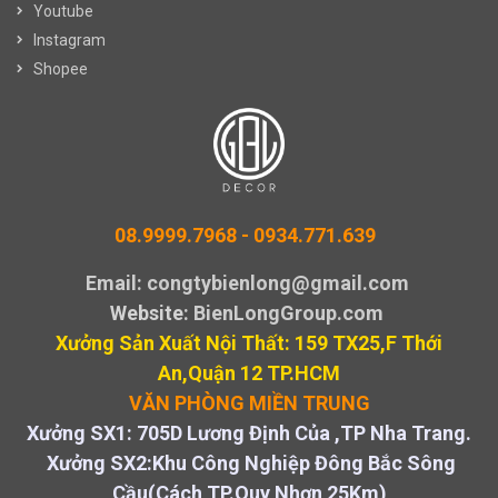
Youtube
Instagram
Shopee
08.9999.7968 -
0934.771.639
Email: congtybienlong@gmail.com
Website
: BienLongGroup.com
Xưởng Sản Xuất Nội Thất: 159 TX25,F Thới
An,Quận 12 TP.HCM
VĂN PHÒNG MIỀN TRUNG
Xưởng SX1: 705D Lương Định Của ,TP Nha Trang.
Xưởng SX2:Khu Công Nghiệp Đông Bắc Sông
Cầu(Cách TP.Quy Nhơn 25Km)