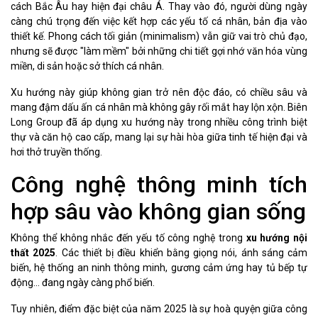
cách Bắc Âu hay hiện đại châu Á. Thay vào đó, người dùng ngày
càng chú trọng đến việc kết hợp các yếu tố cá nhân, bản địa vào
thiết kế. Phong cách tối giản (minimalism) vẫn giữ vai trò chủ đạo,
nhưng sẽ được "làm mềm" bởi những chi tiết gợi nhớ văn hóa vùng
miền, di sản hoặc sở thích cá nhân.
Xu hướng này giúp không gian trở nên độc đáo, có chiều sâu và
mang đậm dấu ấn cá nhân mà không gây rối mắt hay lộn xộn. Biên
Long Group đã áp dụng xu hướng này trong nhiều công trình biệt
thự và căn hộ cao cấp, mang lại sự hài hòa giữa tinh tế hiện đại và
hơi thở truyền thống.
Công nghệ thông minh tích
hợp sâu vào không gian sống
Không thể không nhắc đến yếu tố công nghệ trong
xu hướng nội
thất 2025
. Các thiết bị điều khiển bằng giọng nói, ánh sáng cảm
biến, hệ thống an ninh thông minh, gương cảm ứng hay tủ bếp tự
động... đang ngày càng phổ biến.
Tuy nhiên, điểm đặc biệt của năm 2025 là sự hoà quyện giữa công