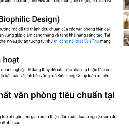
c biệt chú trọng đến việc bố trí hệ thống điện mạng âm sàn và
Biophilic Design)
u hướng mà đã trở thành tiêu chuẩn của các văn phòng hiện đại.
 bền vững giúp giảm căng thẳng và tăng khả năng sáng tạo. Tại
n khai nhiều dự án tương tự như
thi công nội thất Cần Thơ
mang
h hoạt
úp doanh nghiệp dễ dàng thay đổi cấu trúc nhân sự hoặc tổ chức
là bài toán về tính bền vững mà Biên Long Group luôn ưu tiên
thất văn phòng tiêu chuẩn tại
g tôi rút ngắn thời gian hoàn thiện, đảm bảo doanh nghiệp sớm đi
chẽ như sau: