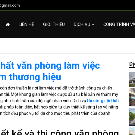
g@gmail.com
LIÊN HỆ
GIỚI THIỆU
DỊCH VỤ
CÔNG TRÌNH V
 thất văn phòng làm việc
Dị
m thương hiệu
 còn đơn thuần là nơi làm việc mà đã trở thành công cụ chiến
ân tài. Một không gian làm việc được đầu tư bài bản về thẩm mỹ
g như tinh thần của đội ngũ nhân viên. Dịch vụ
thi công nội thất
i pháp toàn diện, kết hợp giữa tư duy thiết kế sáng tạo và năng
n tích đều phục vụ tối đa cho mục tiêu phát triển của doanh
ết kế và thi công văn phòng