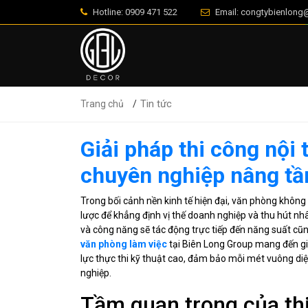
Hotline: 0909 471 522
Email: congtybienlon
Tin tức
Trang chủ
Giải pháp thi công nội
chuyên nghiệp nâng tầ
Trong bối cảnh nền kinh tế hiện đại, văn phòng không
lược để khẳng định vị thế doanh nghiệp và thu hút nh
và công năng sẽ tác động trực tiếp đến năng suất cũn
văn phòng làm việc
tại Biên Long Group mang đến giả
lực thực thi kỹ thuật cao, đảm bảo mỗi mét vuông diệ
nghiệp.
Tầm quan trọng của thi