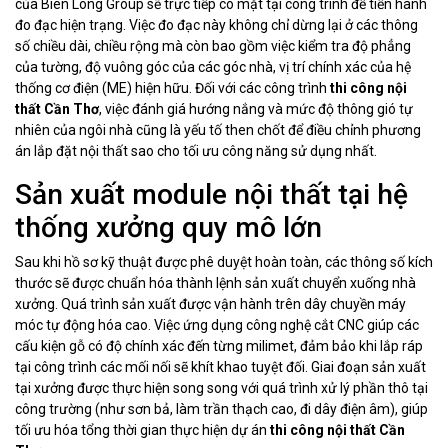
của Biên Long Group sẽ trực tiếp có mặt tại công trình để tiến hành
đo đạc hiện trạng. Việc đo đạc này không chỉ dừng lại ở các thông
số chiều dài, chiều rộng mà còn bao gồm việc kiểm tra độ phẳng
của tường, độ vuông góc của các góc nhà, vị trí chính xác của hệ
thống cơ điện (ME) hiện hữu. Đối với các công trình
thi công nội
thất Cần Thơ
, việc đánh giá hướng nắng và mức độ thông gió tự
nhiên của ngôi nhà cũng là yếu tố then chốt để điều chỉnh phương
án lắp đặt nội thất sao cho tối ưu công năng sử dụng nhất.
Sản xuất module nội thất tại hệ
thống xưởng quy mô lớn
Sau khi hồ sơ kỹ thuật được phê duyệt hoàn toàn, các thông số kích
thước sẽ được chuẩn hóa thành lệnh sản xuất chuyển xuống nhà
xưởng. Quá trình sản xuất được vận hành trên dây chuyền máy
móc tự động hóa cao. Việc ứng dụng công nghệ cắt CNC giúp các
cấu kiện gỗ có độ chính xác đến từng milimet, đảm bảo khi lắp ráp
tại công trình các mối nối sẽ khít khao tuyệt đối. Giai đoạn sản xuất
tại xưởng được thực hiện song song với quá trình xử lý phần thô tại
công trường (như sơn bả, làm trần thạch cao, đi dây điện âm), giúp
tối ưu hóa tổng thời gian thực hiện dự án
thi công nội thất Cần