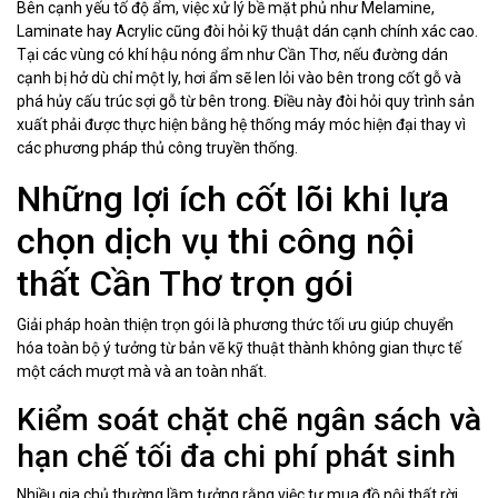
Bên cạnh yếu tố độ ẩm, việc xử lý bề mặt phủ như Melamine,
Laminate hay Acrylic cũng đòi hỏi kỹ thuật dán cạnh chính xác cao.
Tại các vùng có khí hậu nóng ẩm như Cần Thơ, nếu đường dán
cạnh bị hở dù chỉ một ly, hơi ẩm sẽ len lỏi vào bên trong cốt gỗ và
phá hủy cấu trúc sợi gỗ từ bên trong. Điều này đòi hỏi quy trình sản
xuất phải được thực hiện bằng hệ thống máy móc hiện đại thay vì
các phương pháp thủ công truyền thống.
Những lợi ích cốt lõi khi lựa
chọn dịch vụ thi công nội
thất Cần Thơ trọn gói
Giải pháp hoàn thiện trọn gói là phương thức tối ưu giúp chuyển
hóa toàn bộ ý tưởng từ bản vẽ kỹ thuật thành không gian thực tế
một cách mượt mà và an toàn nhất.
Kiểm soát chặt chẽ ngân sách và
hạn chế tối đa chi phí phát sinh
Nhiều gia chủ thường lầm tưởng rằng việc tự mua đồ nội thất rời