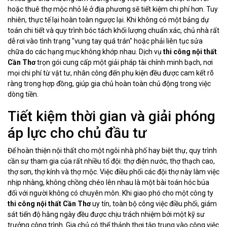
hoặc thuê thợ mộc nhỏ lẻ ở địa phương sẽ tiết kiệm chi phí hơn. Tuy
nhiên, thực tế lại hoàn toàn ngược lại. Khi không có một bảng dự
toán chi tiết và quy trình bóc tách khối lượng chuẩn xác, chủ nhà rất
dễ rơi vào tình trạng "vung tay quá trán" hoặc phải liên tục sửa
chữa do các hạng mục không khớp nhau. Dịch vụ
thi công nội thất
Cần Thơ
trọn gói cung cấp một giải pháp tài chính minh bạch, nơi
mọi chi phí từ vật tư, nhân công đến phụ kiện đều được cam kết rõ
ràng trong hợp đồng, giúp gia chủ hoàn toàn chủ động trong việc
dòng tiền.
Tiết kiệm thời gian và giải phóng
áp lực cho chủ đầu tư
Để hoàn thiện nội thất cho một ngôi nhà phố hay biệt thự, quy trình
cần sự tham gia của rất nhiều tổ đội: thợ điện nước, thợ thạch cao,
thợ sơn, thợ kính và thợ mộc. Việc điều phối các đội thợ này làm việc
nhịp nhàng, không chồng chéo lên nhau là một bài toán hóc búa
đối với người không có chuyên môn. Khi giao phó cho một công ty
thi công nội thất Cần Thơ
uy tín, toàn bộ công việc điều phối, giám
sát tiến độ hằng ngày đều được chịu trách nhiệm bởi một kỹ sư
trưởng công trình. Gia chủ có thể thảnh thơi tập trung vào công việc