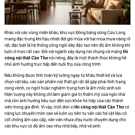
Khác với các vùng miền khác, khu vực Đồng bằng sông Cửu Long
mang đặc trưng khí hậu nhiệt đới gió mùa với hai mùa mưa nắng rõ
rệt, đặc biệt là hệ thống sông ngòi dày đặc tạo nên độ ẩm không khí
luôn ở mức rất cao. Đối với ngành xây dựng nói chung và mảng
thi
công nội thất Cần Thơ
nói riêng, đây là một thách thức không hề
nhỏ ảnh hưởng trực tiếp đến tuổi thọ của công trình.
Nếu không được tính toán kỹ lưỡng ngay từ khâu thiết kế và lựa
chọn vật liệu, các sản phẩm nội thất gỗ rất dễ gặp phải tình trạng
cong vênh, co ngót hoặc nghiêm trọng hơn là ẩm mốc sinh sôi.
Hiện tượng này không chỉ làm giảm giá trị thẩm mỹ của ngôi nhà
mà còn ảnh hưởng tiêu cực đến sức khỏe hô hấp của các thành
viên trong gia đình. Vì vậy, một đơn vị
thi công nội thất Cần Thơ
có
năng lực chuyên môn cao sẽ luôn ưu tiên tư vấn các hệ vật liệu có
cốt chống ẩm cao cấp, ván ván nhựa chịu nước chuyên dụng cho
các khu vực có độ ẩm cao như nhà bếp, nhà vệ sinh.