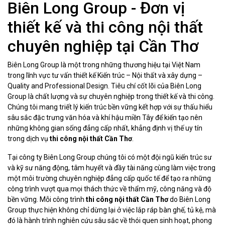
Biên Long Group - Đơn vị
thiết kế và thi công nội thất
chuyên nghiệp tại Cần Thơ
Biên Long Group là một trong những thương hiệu tại Việt Nam
trong lĩnh vực tư vấn thiết kế Kiến trúc – Nội thất và xây dựng –
Quality and Professional Design. Tiêu chí cốt lõi của Biên Long
Group là chất lượng và sự chuyên nghiệp trong thiết kế và thi công.
Chúng tôi mang triết lý kiến trúc bền vững kết hợp với sự thấu hiểu
sâu sắc đặc trưng văn hóa và khí hậu miền Tây để kiến tạo nên
những không gian sống đẳng cấp nhất, khẳng định vị thế uy tín
trong dịch vụ
thi công nội thất Cần Thơ
.
Tại công ty Biên Long Group chúng tôi có một đội ngũ kiến trúc sư
và kỹ sư năng động, tâm huyết và đầy tài năng
cùng làm việc trong
một môi trường chuyên nghiệp đẳng cấp quốc tế để tạo ra những
công trình vượt qua mọi thách thức về thẩm mỹ, công năng và độ
bền vững.
Mỗi công trình
thi công nội thất Cần Thơ
do Biên Long
Group thực hiện không chỉ dừng lại ở việc lắp ráp bàn ghế, tủ kệ, mà
đó là hành trình nghiên cứu sâu sắc về thói quen sinh hoạt, phong