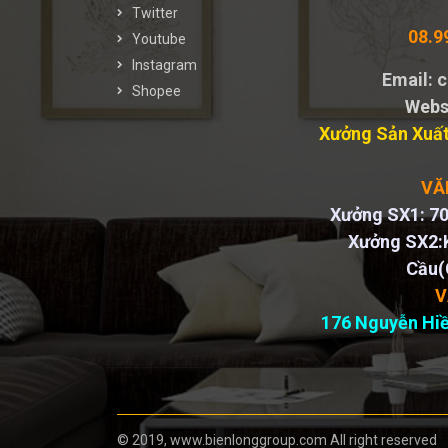
Twitter
08.9
Youtube
Instagram
Email:
Shopee
Webs
Xưởng Sản Xuất
VĂ
Xưởng SX1: 70
Xưởng SX2:
Cầu(
V
176 Nguyễn Hiề
© 2019, www.bienlonggroup.com All right reserved