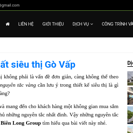
g@gmail.com
LIÊN HỆ
GIỚI THIỆU
DỊCH VỤ
CÔNG TRÌNH V
hất siêu thị Gò Vấp
Dị
hị không phải là vấn đề đơn giản, càng không thể theo
y
nguyên tắc vàng
cần lưu ý trong thiết kế siêu thị là gì
hàng?
ả và mang đến cho khách hàng một không gian mua sắm
n thủ những nguyên tắc nhất đinh. Vậy những nguyên tắc
g
Biên Long Group
tìm hiểu qua bài viết này nhé.