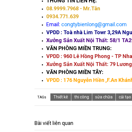
THÔNG TIN LIÊN HỆ:
08.9999.7968
- Mr.Tân
0934.771.639
Email:
congtybienlong@gmail.com
VPDD :
Toà nhà Lim Towr 3,29A Ngu
Xưởng Sản Xuất Nội Thất: 58/1 TA2
VĂN PHÒNG MIỀN TRUNG:
VPDD : 960 Lê Hồng Phong - TP Nh
Xưởng Sản Xuất Nội Thất: 79 Lương
VĂN PHÒNG MIỀN TÂY:
VPDD : 176 Nguyễn Hiền
,F.An Khánh
Thiết kê
thi công
sửa chữa
cải tạo
TAGs
Bài viết liên quan