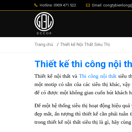
Hotline: 0909 471 522
Email: congtybienlon
Thiết kế Nội Thất Siêu Thị
Trang chủ
Thiết kế thi công nội t
Thiết kế nội thất và
Thi công nội thất
siêu t
một motip có sẵn của các siêu thị khác, vậ
để có được một không gian cuốn hút khách 
Để một hệ thống siêu thị hoạt động hiệu qu
đẹp mắt, ấn tượng thì thiết kế cần phải tuâ
trong thiết kế nội thất siêu thị là gì, hãy cùn