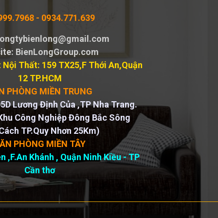
999.7968 -
0934.771.639
 congtybienlong@gmail.com
ite
: BienLongGroup.com
 Nội Thất: 159 TX25,F Thới An,Quận
12 TP.HCM
N PHÒNG MIỀN TRUNG
5D Lương Định Của ,TP Nha Trang.
Khu Công Nghiệp Đông Bắc Sông
Cách TP.Quy Nhơn 25Km)
ĂN PHÒNG MIỀN TÂY
n ,F.An Khánh , Quận Ninh Kiều - TP
Cần thơ