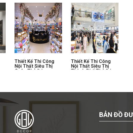
Thiết Kế Thi Công
Thiết Kế Thi Công
Nội Thất Siêu Thị
Nội Thất Siêu Thị
Quận Thủ Đức
Thành Phố Thủ Đức
BẢN ĐỒ ĐƯ