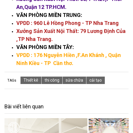
An,Quận 12 TP.HCM.
VĂN PHÒNG MIỀN TRUNG:
VPDD : 960 Lê Hồng Phong - TP Nha Trang
Xưởng Sản Xuất Nội Thất: 79 Lương Định Của
,TP Nha Trang.
VĂN PHÒNG MIỀN TÂY:
VPDD : 176 Nguyễn Hiền
,F.An Khánh , Quận
Ninh Kiều - TP Cần thơ.
Thiết kê
thi công
sửa chữa
cải tạo
TAGs
Bài viết liên quan