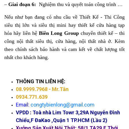
–
Giai đoạn 6:
Nghiệm thu và quyết toán công trình …
Nếu như bạn đang có nhu cầu về Thiết Kế - Thi Công
siêu thị lớn và siêu thị mini hay thiết kế cửa hàng tạp
hóa hãy liên hệ
Biên Long Group
chuyên thiết kế – thi
công nội thất siêu thị, cửa hàng, nội thất nhà ở. Kèm
theo chính sách bảo hành và cam kết về chất lượng tốt
nhất cho khách hàng.
THÔNG TIN LIÊN HỆ:
08.9999.7968
- Mr.Tân
0934.771.639
Email:
congtybienlong@gmail.com
VPDD :
Toà nhà Lim Towr 3,29A Nguyễn Đình
Chiểu,F ĐaKao ,Quận 1 TP.HCM (Lầu 2)
Xưởng Sản Xuất Nội Thất: 58/1 TA29,F Thới