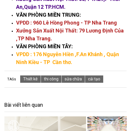
An,Quận 12 TP.HCM.
VĂN PHÒNG MIỀN TRUNG:
VPDD : 960 Lê Hồng Phong - TP Nha Trang
Xưởng Sản Xuất Nội Thất: 79 Lương Định Của
,TP Nha Trang.
VĂN PHÒNG MIỀN TÂY:
VPDD : 176 Nguyễn Hiền
,F.An Khánh , Quận
Ninh Kiều - TP Cần thơ.
Thiết kê
thi công
sửa chữa
cải tạo
TAGs
Bài viết liên quan