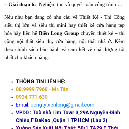
–
Giai đoạn 6:
Nghiệm thu và quyết toán công trình …
Nếu như bạn đang có nhu cầu về Thiết Kế - Thi Công
siêu thị lớn và siêu thị mini hay thiết kế cửa hàng tạp
hóa hãy liên hệ
Biên Long Group
chuyên thiết kế – thi
công nội thất siêu thị, cửa hàng, nội thất nhà ở. Kèm
theo chính sách bảo hành và cam kết về chất lượng tốt
nhất cho khách hàng.
THÔNG TIN LIÊN HỆ:
08.9999.7968
- Mr.Tân
0934.771.639
Email:
congtybienlong@gmail.com
VPDD :
Toà nhà Lim Towr 3,29A Nguyễn Đình
Chiểu,F ĐaKao ,Quận 1 TP.HCM (Lầu 2)
Xưởng Sản Xuất Nội Thất: 58/1 TA29,F Thới